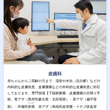
皮膚科
赤ちゃんからご高齢の方まで、湿疹や水虫（足白癬）などの
内科的な皮膚疾患、皮膚腫瘍などの外科的な皮膚疾患に対応
しております。専門領域【下肢静脈瘤・皮膚腫瘍の日帰り手
術、青アザ（異所性蒙古斑・太田母斑）・茶アザ（扁平母
イレズミ
斑）・外傷性
刺青
、赤アザ（単純性血管腫・イチゴ状血管