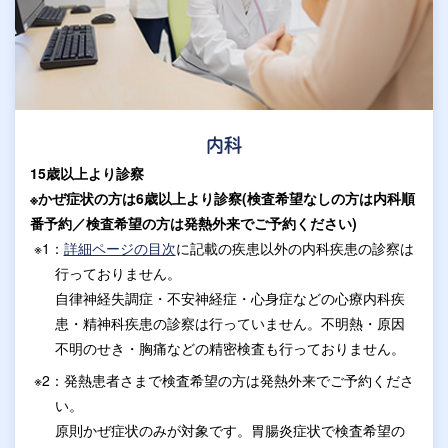
内科
15歳以上より診察
※かぜ症状の方は6歳以上より診察(検査希望なしの方は内科順
番予約／検査希望の方は発熱外来でご予約ください)
※1：
詳細ページの目次
に記載の疾患以外の内科疾患の診察は
行っておりません。
自律神経失調症・不安神経症・心身症などの心療内科疾
患・精神科疾患の診察は行っていません。不明熱・原因
不明のせき・胸痛などの精密検査も行っておりません。
※2：発熱患者さまで検査希望の方は発熱外来でご予約くださ
い。
原則かぜ症状のみが対象です。胃腸炎症状で検査希望の