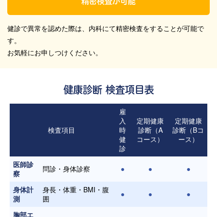
精密検査が可能
健診で異常を認めた際は、内科にて精密検査をすることが可能で
す。
お気軽にお申しつけください。
健康診断 検査項目表
雇
入
定期健康
定期健康
検査項目
時
診断（A
診断（Bコ
健
コース）
ース）
診
医師診
問診・身体診察
●
●
●
察
身体計
身長・体重・BMI・腹
●
●
●
測
囲
胸部エ