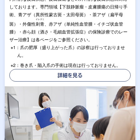
しております。専門領域【下肢静脈瘤・皮膚腫瘍の日帰り手
術、青アザ（異所性蒙古斑・太田母斑）・茶アザ（扁平母
イレズミ
斑）・外傷性
刺青
、赤アザ（単純性血管腫・イチゴ状血管
腫）・赤ら顔（酒さ・毛細血管拡張症）の保険診療でのレー
ザー治療】は各ページをご参照ください。
※1：爪の肥厚（盛り上がった爪）の診察は行っておりませ
ん。
※2：巻き爪・陥入爪の手術は現在は行っておりません。
詳細を見る