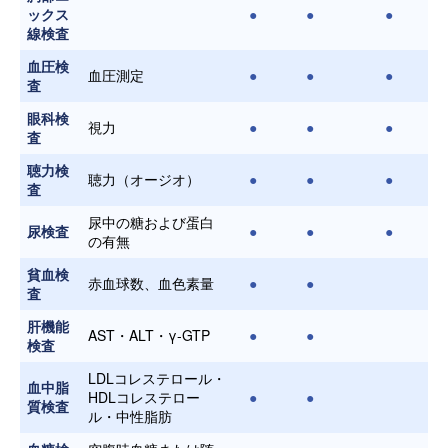
ックス
●
●
●
線検査
血圧検
血圧測定
●
●
●
査
眼科検
視力
●
●
●
査
聴力検
聴力（オージオ）
●
●
●
査
尿中の糖および蛋白
尿検査
●
●
●
の有無
貧血検
赤血球数、血色素量
●
●
査
肝機能
AST・ALT・γ-GTP
●
●
検査
LDLコレステロール・
血中脂
HDLコレステロー
●
●
質検査
ル・中性脂肪