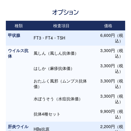
オプション
種類
検査項目
価格
甲状腺
6,600円（税
FT3・FT4・TSH
込）
ウイルス抗
3,300円（税
風しん（風しん抗体価）
体
込）
3,300円（税
はしか（麻疹抗体価）
込）
おたふく風邪（ムンプス抗体
3,300円（税
価）
込）
3,300円（税
水ぼうそう（水痘抗体価）
込）
9,900円（税
抗体4種セット
込）
肝炎ウイル
2,200円（税
HBs抗原