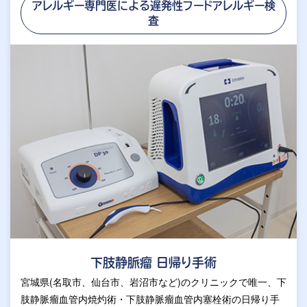
アレルギー専門医による遅発性フードアレルギー検
査
下肢静脈瘤 日帰り手術
宮城県(名取市、仙台市、岩沼市など)のクリニックで唯一、下
肢静脈瘤血管内焼灼術・下肢静脈瘤血管内塞栓術の日帰り手