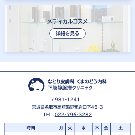
メディカルコスメ
詳細を見る
〒981-1241
宮城県名取市高舘熊野堂岩口下45-3
TEL：
022-796-3282
時間
月
火
水
木
金
土