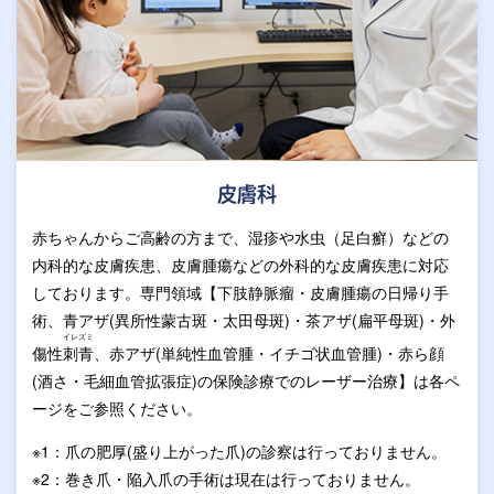
皮膚科
赤ちゃんからご高齢の方まで、湿疹や水虫（足白癬）などの
内科的な皮膚疾患、皮膚腫瘍などの外科的な皮膚疾患に対応
しております。専門領域【下肢静脈瘤・皮膚腫瘍の日帰り手
術、青アザ(異所性蒙古斑・太田母斑)・茶アザ(扁平母斑)・外
イレズミ
傷性
刺青
、赤アザ(単純性血管腫・イチゴ状血管腫)・赤ら顔
(酒さ・毛細血管拡張症)の保険診療でのレーザー治療】は各ペ
ージをご参照ください。
※1：爪の肥厚(盛り上がった爪)の診察は行っておりません。
※2：巻き爪・陥入爪の手術は現在は行っておりません。