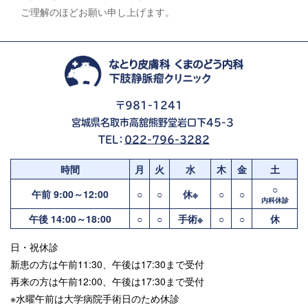
ご理解のほどお願い申し上げます。
〒981-1241
宮城県名取市高舘熊野堂岩口下45-3
TEL：
022-796-3282
時間
月
火
水
木
金
土
○
午前 9:00～12:00
○
○
休※
○
○
内科休診
午後 14:00～18:00
○
○
手術※
○
○
休
日・祝休診
新患の方は午前11:30、午後は17:30まで受付
再来の方は午前12:00、午後は17:30まで受付
※水曜午前は大学病院手術日のため休診