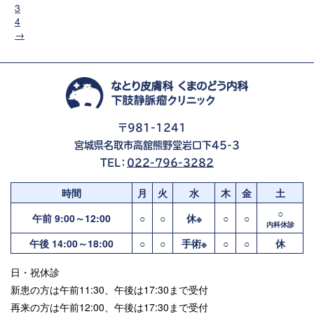
3
4
→
〒981-1241
宮城県名取市高舘熊野堂岩口下45-3
TEL：
022-796-3282
時間
月
火
水
木
金
土
○
午前 9:00～12:00
○
○
休※
○
○
内科休診
午後 14:00～18:00
○
○
手術※
○
○
休
日・祝休診
新患の方は午前11:30、午後は17:30まで受付
再来の方は午前12:00、午後は17:30まで受付