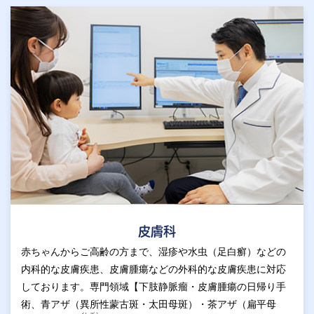
皮膚科
赤ちゃんからご高齢の方まで、湿疹や水虫（足白癬）などの
内科的な皮膚疾患、皮膚腫瘍などの外科的な皮膚疾患に対応
しております。専門領域【下肢静脈瘤・皮膚腫瘍の日帰り手
術、青アザ（異所性蒙古斑・太田母斑）・茶アザ（扁平母
イレズミ