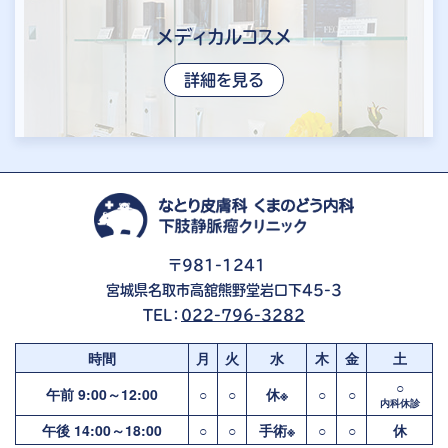
メディカルコスメ
詳細を見る
〒981-1241
宮城県名取市高舘熊野堂岩口下45-3
TEL：
022-796-3282
時間
月
火
水
木
金
土
○
午前 9:00～12:00
○
○
休※
○
○
内科休診
午後 14:00～18:00
○
○
手術※
○
○
休