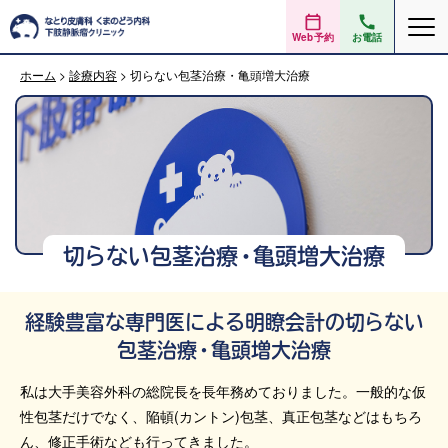
Web予約
お電話
ホーム
>
診療内容
>
切らない包茎治療・亀頭増大治療
切らない包茎治療・亀頭増大治療
経験豊富な専門医による明瞭会計の切らない
包茎治療・亀頭増大治療
私は大手美容外科の総院長を長年務めておりました。一般的な仮
性包茎だけでなく、陥頓(カントン)包茎、真正包茎などはもちろ
ん、修正手術なども行ってきました。