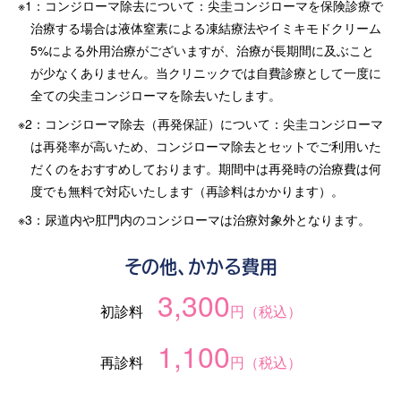
※1：コンジローマ除去について：尖圭コンジローマを保険診療で
治療する場合は液体窒素による凍結療法やイミキモドクリーム
5%による外用治療がございますが、治療が長期間に及ぶこと
が少なくありません。当クリニックでは自費診療として一度に
全ての尖圭コンジローマを除去いたします。
※2：コンジローマ除去（再発保証）について：尖圭コンジローマ
は再発率が高いため、コンジローマ除去とセットでご利用いた
だくのをおすすめしております。期間中は再発時の治療費は何
度でも無料で対応いたします（再診料はかかります）。
※3：尿道内や肛門内のコンジローマは治療対象外となります。
その他、かかる費用
3,300
初診料
円（税込）
1,100
再診料
円（税込）