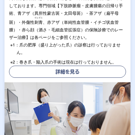
しております。専門領域【下肢静脈瘤・皮膚腫瘍の日帰り手
術、青アザ（異所性蒙古斑・太田母斑）・茶アザ（扁平母
イレズミ
斑）・外傷性
刺青
、赤アザ（単純性血管腫・イチゴ状血管
腫）・赤ら顔（酒さ・毛細血管拡張症）の保険診療でのレー
ザー治療】は各ページをご参照ください。
※1：爪の肥厚（盛り上がった爪）の診察は行っておりませ
ん。
※2：巻き爪・陥入爪の手術は現在は行っておりません。
詳細を見る