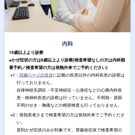
内科
15歳以上より診察
※かぜ症状の方は6歳以上より診察(検査希望なしの方は内科順
番予約／検査希望の方は発熱外来でご予約ください)
※1：
詳細ページの目次
に記載の疾患以外の内科疾患の診察は
行っておりません。
自律神経失調症・不安神経症・心身症などの心療内科疾
患・精神科疾患の診察は行っていません。不明熱・原因
不明のせき・胸痛などの精密検査も行っておりません。
※2：発熱患者さまで検査希望の方は発熱外来でご予約くださ
い。
原則かぜ症状のみが対象です。胃腸炎症状で検査希望の