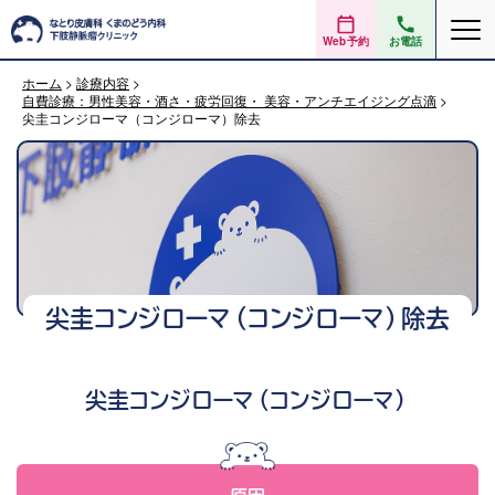
Web予約
お電話
ホーム
>
診療内容
>
自費診療：男性美容・酒さ・疲労回復・ 美容・アンチエイジング点滴
>
尖圭コンジローマ（コンジローマ）除去
尖圭コンジローマ（コンジローマ）除去
尖圭コンジローマ（コンジローマ）