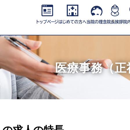
トップページ
はじめての方へ
当院の理念
院長挨拶
院
医療事務（正
この求人の特長