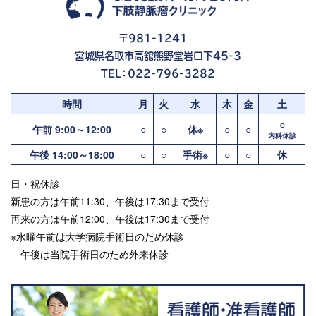
〒981-1241
宮城県名取市高舘熊野堂岩口下45-3
TEL：
022-796-3282
時間
月
火
水
木
金
土
○
午前 9:00～12:00
○
○
休※
○
○
内科休診
午後 14:00～18:00
○
○
手術※
○
○
休
日・祝休診
新患の方は午前11:30、午後は17:30まで受付
再来の方は午前12:00、午後は17:30まで受付
※水曜午前は大学病院手術日のため休診
午後は当院手術日のため外来休診