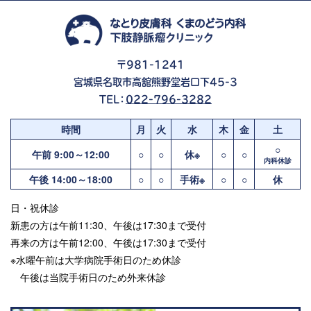
〒981-1241
宮城県名取市高舘熊野堂岩口下45-3
TEL：
022-796-3282
時間
月
火
水
木
金
土
○
午前 9:00～12:00
○
○
休※
○
○
内科休診
午後 14:00～18:00
○
○
手術※
○
○
休
日・祝休診
新患の方は午前11:30、午後は17:30まで受付
再来の方は午前12:00、午後は17:30まで受付
※水曜午前は大学病院手術日のため休診
午後は当院手術日のため外来休診