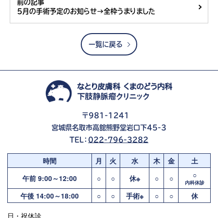
前の記事
5月の手術予定のお知らせ→全枠うまりました
一覧に戻る
〒981-1241
宮城県名取市高舘熊野堂岩口下45-3
TEL：
022-796-3282
時間
月
火
水
木
金
土
○
午前 9:00～12:00
○
○
休※
○
○
内科休診
午後 14:00～18:00
○
○
手術※
○
○
休
日・祝休診