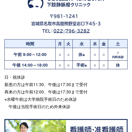
〒981-1241
宮城県名取市高舘熊野堂岩口下45-3
TEL：
022-796-3282
時間
月
火
水
木
金
土
○
午前 9:00～12:00
○
○
休※
○
○
内科休診
午後 14:00～18:00
○
○
手術※
○
○
休
日・祝休診
新患の方は午前11:30、午後は17:30まで受付
再来の方は午前12:00、午後は17:30まで受付
※水曜午前は大学病院手術日のため休診
午後は当院手術日のため外来休診