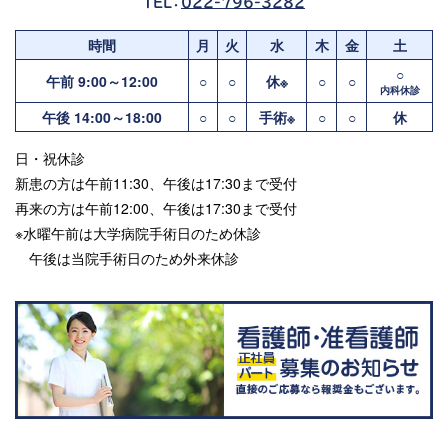
TEL：
022-796-3282
時間
月
火
水
木
金
土
○
午前 9:00～12:00
○
○
休※
○
○
内科休診
午後 14:00～18:00
○
○
手術※
○
○
休
日・祝休診
新患の方は午前11:30、午後は17:30まで受付
再来の方は午前12:00、午後は17:30まで受付
※水曜午前は大学病院手術日のため休診
午後は当院手術日のため外来休診